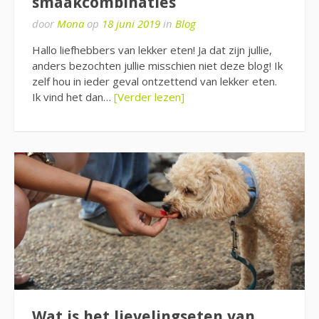
smaakcombinaties
door
Mona
op
18 juni 2019
in
Blog
Hallo liefhebbers van lekker eten! Ja dat zijn jullie,
anders bezochten jullie misschien niet deze blog! Ik
zelf hou in ieder geval ontzettend van lekker eten.
Ik vind het dan…
[Verder lezen]
Wat is het lievelingseten van