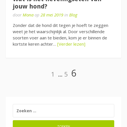
jouw hond?
door
Mona
op
28 mei 2019
in
Blog
Zonder dat de hond dit tegen je hoeft te zeggen
weet je het waarschijnlijk al. Door verschillende
soorten voer aan te bieden, kom je er binnen de
kortste keren achter…
[Verder lezen]
Berichten
Pagina
Pagina
Pagina
6
1
…
5
paginering
ZOEKEN
NAAR: