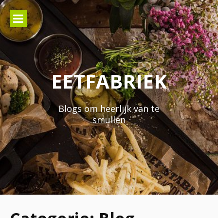
Naar
de
inhoud
springen
EETFABRIEK
Blogs om heerlijk van te
smullen