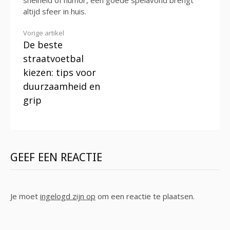
altijd sfeer in huis.
Verder
Vorige artikel
De beste
lezen
straatvoetbal
kiezen: tips voor
duurzaamheid en
grip
GEEF EEN REACTIE
Je moet
ingelogd zijn op
om een reactie te plaatsen.