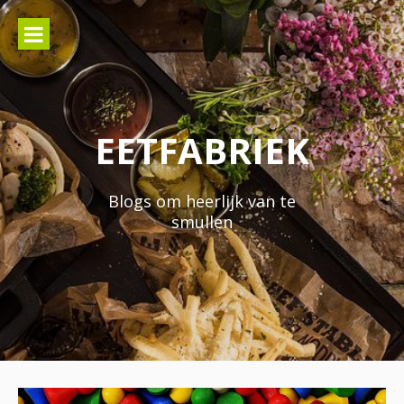
Naar
de
inhoud
springen
EETFABRIEK
Blogs om heerlijk van te
smullen