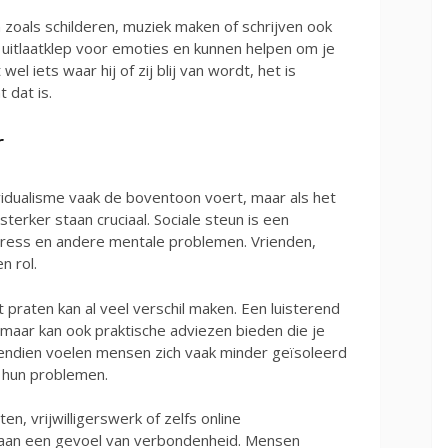
 zoals schilderen, muziek maken of schrijven ook
uitlaatklep voor emoties en kunnen helpen om je
wel iets waar hij of zij blij van wordt, het is
 dat is.
r
vidualisme vaak de boventoon voert, maar als het
erker staan cruciaal. Sociale steun is een
stress en andere mentale problemen. Vrienden,
n rol.
praten kan al veel verschil maken. Een luisterend
 maar kan ook praktische adviezen bieden die je
vendien voelen mensen zich vaak minder geïsoleerd
t hun problemen.
n, vrijwilligerswerk of zelfs online
aan een gevoel van verbondenheid. Mensen